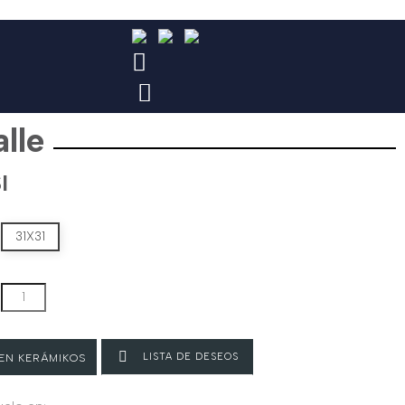
lle
I
31X31

LISTA DE DESEOS
 EN KERÁMIKOS