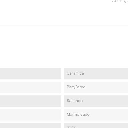
Consígu
Cerámica
Piso/Pared
Satinado
Marmoleado