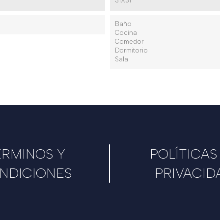
31X31
Baño
Cocina
Comedor
Dormitorio
Sala
ÉRMINOS Y
POLÍTICAS
NDICIONES
PRIVACID